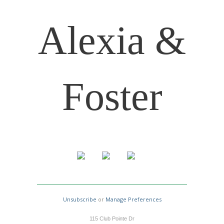
Alexia &
Foster
Unsubscribe
or
Manage Preferences
115 Club Pointe Dr