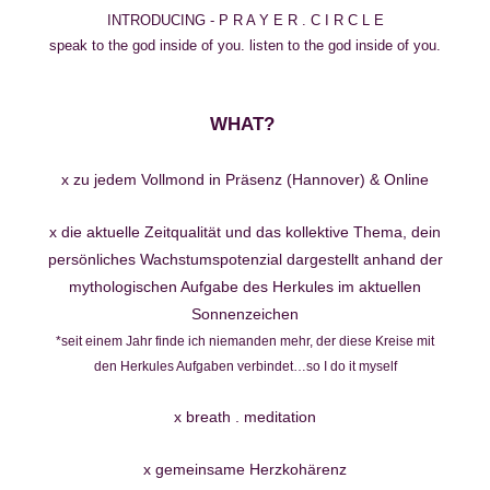
INTRODUCING - P R A Y E R . C I R C L E
speak to the god inside of you. listen to the god inside of you.
WHAT?
x zu jedem Vollmond in Präsenz (Hannover) & Online
x die aktuelle Zeitqualität und das kollektive Thema, dein
persönliches Wachstumspotenzial dargestellt anhand der
mythologischen Aufgabe des Herkules im aktuellen
Sonnenzeichen
*seit einem Jahr finde ich niemanden mehr, der diese Kreise mit
den Herkules Aufgaben verbindet…so I do it myself
x breath . meditation
x gemeinsame Herzkohärenz