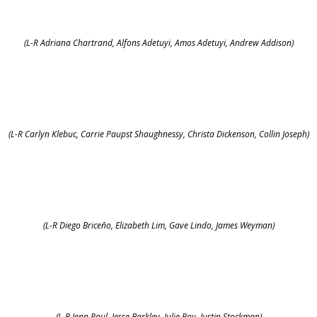
(L-R Adriana Chartrand, Alfons Adetuyi, Amos Adetuyi, Andrew Addison)
(L-R Carlyn Klebuc, Carrie Paupst Shaughnessy, Christa Dickenson, Collin Joseph)
(L-R Diego Briceño, Elizabeth Lim, Gave Lindo, James Weyman)
(L-R Jenn Paul, Jesse Barkley, Julie Roy, Justin Stockman)