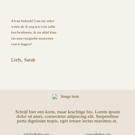
Alvast bedankt! Laat me zeker
weten als ik nog iets voor jullie
kan betekenen, ik sta altijd klaar
om meer magische momenten
vast te leggen!
Liefs, Sarah
Schrijf hier een korte, maar krachtige bio. Lorem ipsum
dolor sit amet, consectetur adipiscing elit. Suspendisse
porta dignissim turpis, eget ornare lectus maximus at.
info@silkskye.com
www.silkskye.com