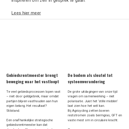
inspireren om zelf in gesprek te gaan.
Lees hier meer
Gebiedsrentmeester brengt
De bodem als sleutel tot
beweging waar het vastloopt
systeemverandering
Te veel gebiedsprocessen lopen vast
De grote uitdagingen van onze tijd
– niet door geldgebrek, maar omdat
vragen om samenwerking – niet
partijen blijven vasthouden aan hun
polarisatie. Juist het ‘stille midden’
eigen belang. Het resultaat?
laat zien hoe het wél kan.
Stilstand.
Bij Agricycling zetten boeren
reststromen zoals bermgras, GFT en
Een onafhankelijke strategische
vaste mest om in circulaire kracht.
gebiedsrentmeester kan dat