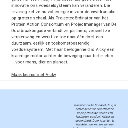
innovatie ons voedselsysteem kan veranderen. Die
ervaring zet ze nu vol energie in voor de eiwittransitie
op grotere schaal. Als Projectcoördinator van het
Protein Action Consortium en Projectmanager van De
Doorbraakbrigade verbindt ze partners, versnelt ze
vernieuwing en werkt ze toe naar één doel: een
duurzaam, eerlijk en toekomstbestendig
voedselsysteem. Met haar bevlogenheid is Vicky een
krachtige motor achter de beweging naar beter eten
– voor mens, dier en planeet.
Maak kennis met Vicky
Transitiecoalitie Voedsel (TcV) is
een coalitie van Nederlandse
koplopers in de wereld van
landbouw, voedsel, natuur en
gezondheid. Door krachten te
bundelen werken we aan een