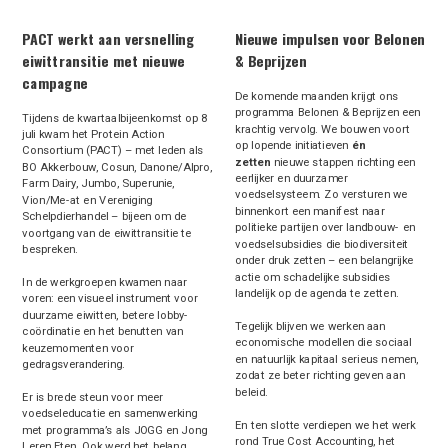
PACT werkt aan versnelling
Nieuwe impulsen voor Belonen
eiwittransitie met nieuwe
& Beprijzen
campagne
De komende maanden krijgt ons
programma Belonen & Beprijzen een
Tijdens de kwartaalbijeenkomst op 8
krachtig vervolg. We bouwen voort
juli kwam het Protein Action
op lopende initiatieven
én
Consortium (PACT) – met leden als
zetten
nieuwe stappen richting een
BO Akkerbouw, Cosun, Danone/Alpro,
eerlijker en duurzamer
Farm Dairy, Jumbo, Superunie,
voedselsysteem. Zo versturen we
Vion/Me-at en Vereniging
binnenkort een manifest naar
Schelpdierhandel – bijeen om de
politieke partijen over landbouw- en
voortgang van de eiwittransitie te
voedselsubsidies die biodiversiteit
bespreken.
onder druk zetten – een belangrijke
actie om schadelijke subsidies
In de werkgroepen kwamen naar
landelijk op de agenda te zetten.
voren: een visueel instrument voor
duurzame eiwitten, betere lobby-
Tegelijk blijven we werken aan
coördinatie en het benutten van
economische modellen die sociaal
keuzemomenten voor
en natuurlijk kapitaal serieus nemen,
gedragsverandering.
zodat ze beter richting geven aan
beleid.
Er is brede steun voor meer
voedseleducatie en samenwerking
En ten slotte verdiepen we het werk
met programma’s als JOGG en Jong
rond True Cost Accounting, het
Leren Eten. Ook werd het belang