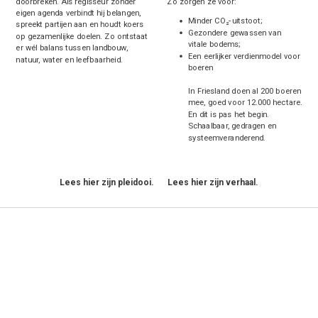
doorbreken. Als regisseur zónder
Zo zorgen ze voor:
eigen agenda verbindt hij belangen,
Minder CO₂-uitstoot;
spreekt partijen aan en houdt koers
Gezondere gewassen van
op gezamenlijke doelen. Zo ontstaat
vitale bodems;
er wél balans tussen landbouw,
Een eerlijker verdienmodel voor
natuur, water en leefbaarheid.
boeren
In Friesland doen al 200 boeren
mee, goed voor 12.000 hectare.
En dit is pas het begin.
Schaalbaar, gedragen en
systeemveranderend.
Lees hier zijn pleidooi.
Lees hier zijn verhaal.