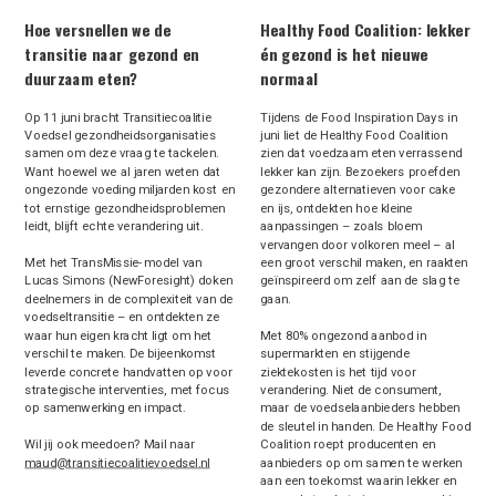
Hoe versnellen we de
Healthy Food Coalition: lekker
transitie naar gezond en
én gezond is het nieuwe
duurzaam eten?
normaal
Op 11 juni bracht Transitiecoalitie
Tijdens de Food Inspiration Days in
Voedsel gezondheidsorganisaties
juni liet de Healthy Food Coalition
samen om deze vraag te tackelen.
zien dat voedzaam eten verrassend
Want hoewel we al jaren weten dat
lekker kan zijn. Bezoekers proefden
ongezonde voeding miljarden kost en
gezondere alternatieven voor cake
tot ernstige gezondheidsproblemen
en ijs, ontdekten hoe kleine
leidt, blijft echte verandering uit.
aanpassingen – zoals bloem
vervangen door volkoren meel – al
Met het TransMissie-model van
een groot verschil maken, en raakten
Lucas Simons (NewForesight) doken
geïnspireerd om zelf aan de slag te
deelnemers in de complexiteit van de
gaan.
voedseltransitie – en ontdekten ze
waar hun eigen kracht ligt om het
Met 80% ongezond aanbod in
verschil te maken. De bijeenkomst
supermarkten en stijgende
leverde concrete handvatten op voor
ziektekosten is het tijd voor
strategische interventies, met focus
verandering. Niet de consument,
op samenwerking en impact.
maar de voedselaanbieders hebben
de sleutel in handen. De Healthy Food
Wil jij ook meedoen? Mail naar
Coalition roept producenten en
maud@transitiecoalitievoedsel.nl
aanbieders op om samen te werken
aan een toekomst waarin lekker en