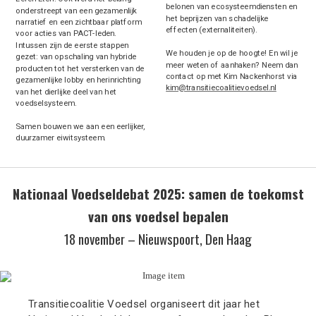
belonen van ecosysteemdiensten en
onderstreept van een gezamenlijk
het beprijzen van schadelijke
narratief en een zichtbaar platform
effecten (externaliteiten).
voor acties van PACT-leden.
Intussen zijn de eerste stappen
We houden je op de hoogte! En wil je
gezet: van opschaling van hybride
meer weten of aanhaken? Neem dan
producten tot het versterken van de
contact op met
Kim Nackenhorst via
gezamenlijke lobby en herinrichting
kim@transitiecoalitievoedsel.nl
van het dierlijke deel van het
voedselsysteem.
Samen bouwen we aan een eerlijker,
duurzamer eiwitsysteem.
Nationaal Voedseldebat 2025: samen de toekomst
van ons voedsel bepalen
18 november – Nieuwspoort, Den Haag
Transitiecoalitie Voedsel organiseert dit jaar het