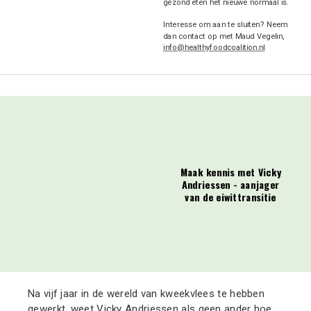
gezond eten het nieuwe normaal is.
Interesse om aan te sluiten? Neem
dan contact op met Maud Vegelin,
info@healthyfoodcoalition.nl
Maak kennis met Vicky
Andriessen - aanjager
van de eiwittransitie
Na vijf jaar in de wereld van kweekvlees te hebben
gewerkt, weet Vicky Andriessen als geen ander hoe