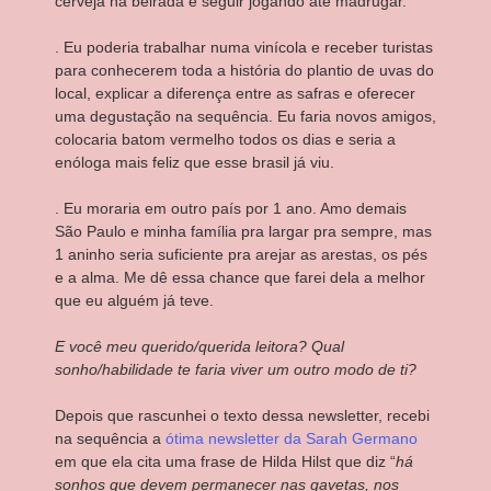
cerveja na beirada e seguir jogando até madrugar.
. Eu poderia trabalhar numa vinícola e receber turistas
para conhecerem toda a história do plantio de uvas do
local, explicar a diferença entre as safras e oferecer
uma degustação na sequência. Eu faria novos amigos,
colocaria batom vermelho todos os dias e seria a
enóloga mais feliz que esse brasil já viu.
. Eu moraria em outro país por 1 ano. Amo demais
São Paulo e minha família pra largar pra sempre, mas
1 aninho seria suficiente pra arejar as arestas, os pés
e a alma. Me dê essa chance que farei dela a melhor
que eu alguém já teve.
E você meu querido/querida leitora? Qual
sonho/habilidade te faria viver um outro modo de ti?
Depois que rascunhei o texto dessa newsletter, recebi
na sequência a
ótima newsletter da Sarah Germano
em que ela cita uma frase de Hilda Hilst que diz “
há
sonhos que devem permanecer nas gavetas, nos