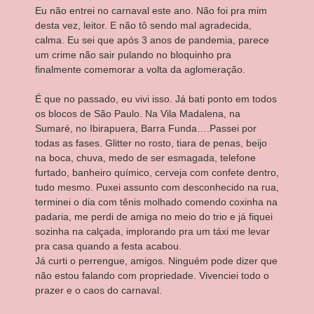
Eu não entrei no carnaval este ano. Não foi pra mim
desta vez, leitor. E não tô sendo mal agradecida,
calma. Eu sei que após 3 anos de pandemia, parece
um crime não sair pulando no bloquinho pra
finalmente comemorar a volta da aglomeração.
É que no passado, eu vivi isso. Já bati ponto em todos
os blocos de São Paulo. Na Vila Madalena, na
Sumaré, no Ibirapuera, Barra Funda….Passei por
todas as fases. Glitter no rosto, tiara de penas, beijo
na boca, chuva, medo de ser esmagada, telefone
furtado, banheiro químico, cerveja com confete dentro,
tudo mesmo. Puxei assunto com desconhecido na rua,
terminei o dia com tênis molhado comendo coxinha na
padaria, me perdi de amiga no meio do trio e já fiquei
sozinha na calçada, implorando pra um táxi me levar
pra casa quando a festa acabou.
Já curti o perrengue, amigos. Ninguém pode dizer que
não estou falando com propriedade. Vivenciei todo o
prazer e o caos do carnaval.