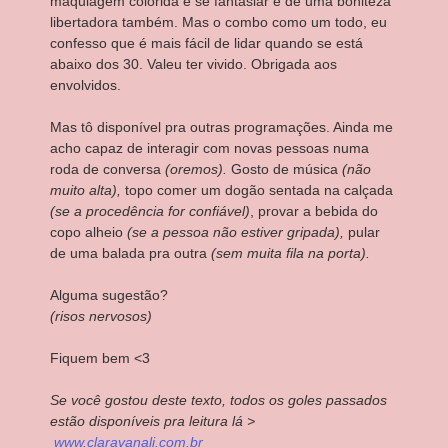
maquiagem colorida e se fantasiar é de uma boniteza
libertadora também. Mas o combo como um todo, eu
confesso que é mais fácil de lidar quando se está
abaixo dos 30. Valeu ter vivido. Obrigada aos
envolvidos.
Mas tô disponível pra outras programações. Ainda me
acho capaz de interagir com novas pessoas numa
roda de conversa
(oremos).
Gosto de música
(não
muito alta),
topo comer um dogão sentada na calçada
(se a procedência for confiável)
, provar a bebida do
copo alheio
(se a pessoa não estiver gripada),
pular
de uma balada pra outra
(sem muita fila na porta).
Alguma sugestão?
(risos nervosos)
Fiquem bem <3
Se você gostou deste texto, todos os goles passados
estão disponíveis pra leitura lá >
www.claravanali.com.br