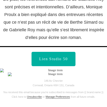
sont précises et intentionnelles. D’ailleurs, Monique
Proulx a bien expliqué dans des entrevues récentes
que ce n’est pas un récit de vie de Berthe Simard ou
de Gabrielle Roy mais qu’elle s’est librement inspirée
d’elles pour écrire son roman.
Lien Studio 50
146 Av Chevrier
Cornwall, Ontario K6H 1S1, Canada
You received this email because you’re subscribed to messages from {{ brand.name }}.
Click here to
Unsubscribe
or
Manage Preferences
from all future emails.